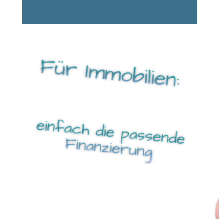
Für Immobilien:
einfach die passende
F
inanzierung