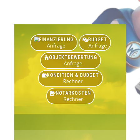
FINANZIERUNG
BUDGET

Anfrage
Anfrage
OBJEKTBEWERTUNG

Anfrage
KONDITION & BUDGET

Rechner
NOTARKOSTEN

Rechner