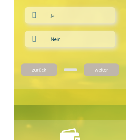
Ja
Nein
zurück
weiter
