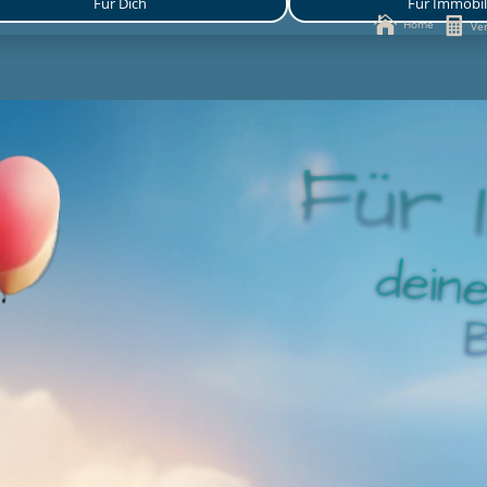
Für Dich
Für Immobil


Home
Ver
Für I