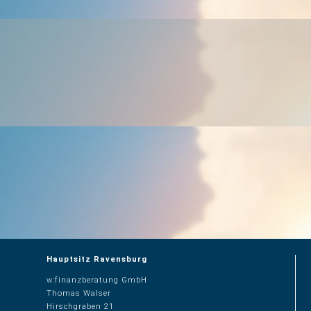
Hauptsitz Ravensburg
​w:finanzberatung GmbH
Thomas Walser
Hirschgraben 21