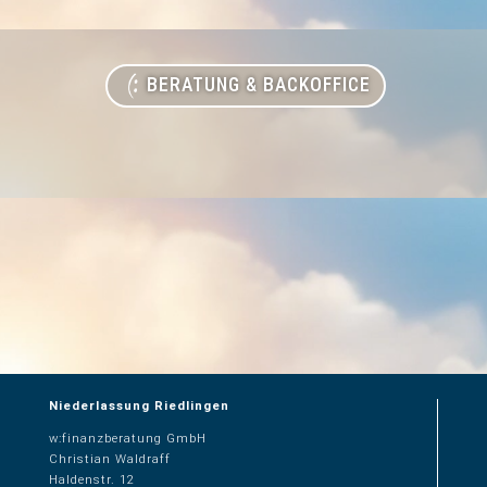
BERATUNG & BACKOFFICE
Niederlassung Riedlingen
w:finanzberatung GmbH
Christian Waldraff
Haldenstr. 12