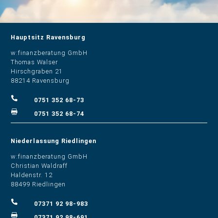
Hauptsitz Ravensburg
​w:finanzberatung GmbH
Thomas Walser
Hirschgraben 21
88214 Ravensburg

0751 352 68-73

0751 352 68-74
Niederlassung Riedlingen
w:finanzberatung GmbH
Christian Waldraff
Haldenstr. 12
88499 Riedlingen

07371 92 98-983

07371 92 98-691