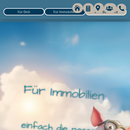





Für Dich
Für Immobilien
Dein Backoffice
Für Immobilien:
einfach die passende