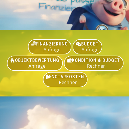
Finanzierung
FINANZIERUNG
BUDGET

Anfrage
Anfrage
OBJEKTBEWERTUNG
KONDITION & BUDGET


Anfrage
Rechner
NOTARKOSTEN

Rechner