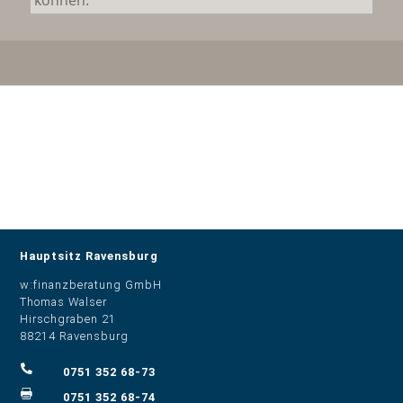
können.
Hauptsitz Ravensburg
​w:finanzberatung GmbH
Thomas Walser
Hirschgraben 21
88214 Ravensburg

0751 352 68-73

0751 352 68-74