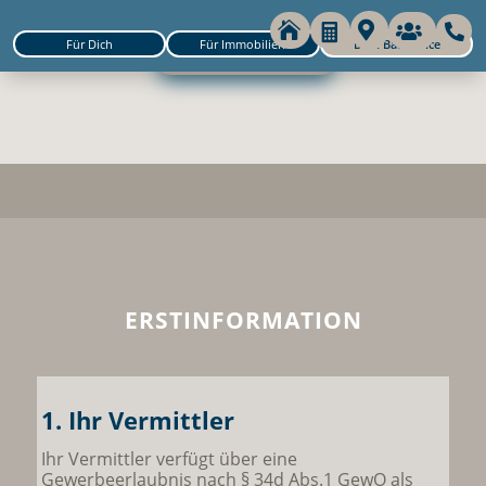





Für Dich
Für Immobilien
Dein Backoffice
DEIN BACKOFFICE
ERSTINFORMATION
1. Ihr Vermittler
Ihr Vermittler verfügt über eine
Gewerbeerlaubnis nach § 34d Abs.1 GewO als